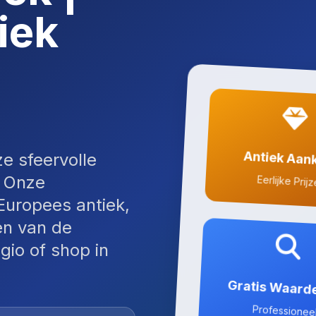
iek
Antiek Aan
ze sfeervolle
. Onze
Eerlijke Prij
 Europees antiek,
en van de
gio of shop in
Gratis Waard
Professionee