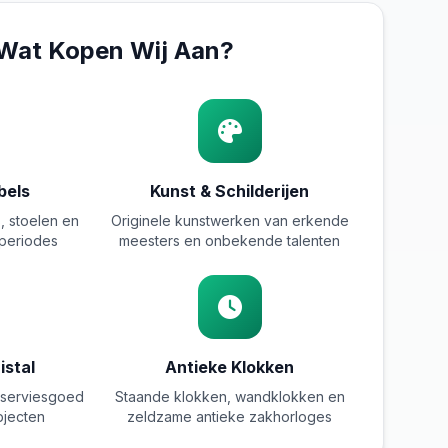
Wat Kopen Wij Aan?
bels
Kunst & Schilderijen
s, stoelen en
Originele kunstwerken van erkende
jlperiodes
meesters en onbekende talenten
istal
Antieke Klokken
en serviesgoed
Staande klokken, wandklokken en
bjecten
zeldzame antieke zakhorloges