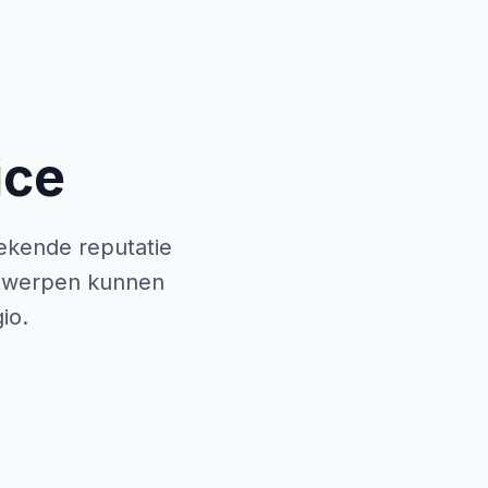
ice
tekende reputatie
twerpen kunnen
io.