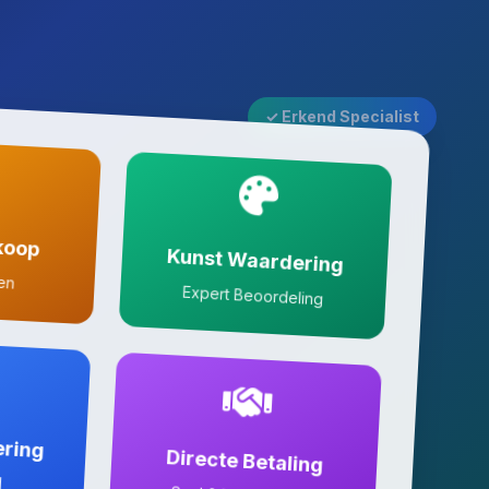
✓ Erkend Specialist
koop
Kunst Waardering
zen
Expert Beoordeling
ering
Directe Betaling
l