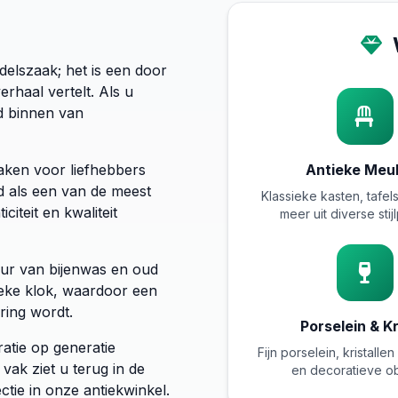
delszaak; het is een door
rhaal vertelt. Als u
d binnen van
baken voor liefhebbers
Antieke Meu
 als een van de meest
Klassieke kasten, tafel
citeit en kwaliteit
meer uit diverse sti
geur van bijenwas en oud
ieke klok, waardoor een
ring wordt.
Porselein & Kr
ratie op generatie
Fijn porselein, kristall
vak ziet u terug in de
en decoratieve o
ctie in onze antiekwinkel.