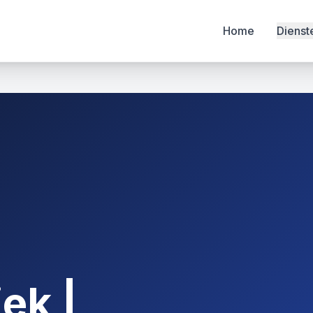
Home
Dienst
ek |