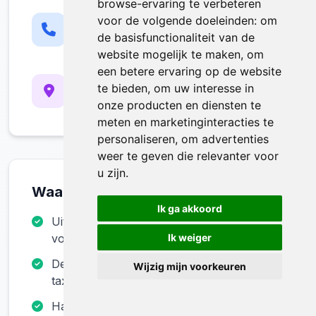
browse-ervaring te verbeteren
Telefoon
voor de volgende doeleinden:
om
0484965073
de basisfunctionaliteit van de
Ma-Zo: 8:00 - 20:00
website mogelijk te maken
,
om
een betere ervaring op de website
Werkgebied
te bieden
,
om uw interesse in
Etterbeek, Brussel-Hoofdstad
onze producten en diensten te
En omliggende gemeenten
meten en marketinginteracties te
personaliseren
,
om advertenties
weer te geven die relevanter voor
u zijn
.
Waarom Voor Ons Kiezen?
Ik ga akkoord
Uitgebreide collectie authentieke antieke
voorwerpen
Ik weiger
Deskundige begeleiding bij aankoop en
Wijzig mijn voorkeuren
taxatie
Handige antiek winkel online voor