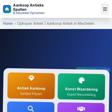
Aankoop Antieke
Spullen
& Inboedel Opruimen
Home
>
Opkoper Antiek | Aankoop Antiek in Mechelen
✓ Erkend Specialist
Antiek Aankoop
Kunst Waardering
Eerlijke Prijzen
Expert Beoordeling