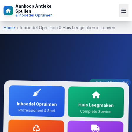
Aankoop Antieke
Spullen
& Inboedel Opruimen
Home
>
Inboedel Opruimen & Huis Leegmaken in Leuven
✓ Erkend Specialist
Inboedel Opruimen
Huis Leegmaken
Professioneel & Snel
Complete Service