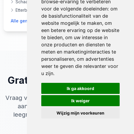
browse-ervaring te verbeteren
Schaarbeek
voor de volgende doeleinden:
om
Etterbeek
de basisfunctionaliteit van de
Alle gemeenten in Brussel-Hoofdstad
website mogelijk te maken
,
om
een betere ervaring op de website
te bieden
,
om uw interesse in
onze producten en diensten te
meten en marketinginteracties te
personaliseren
,
om advertenties
weer te geven die relevanter voor
u zijn
.
Gratis
Offerte
Aanvragen
Ik ga akkoord
Vraag vandaag nog een vrijblijvende offerte
Ik weiger
aan voor inboedel opruimen & huis
Wijzig mijn voorkeuren
leegmaken in Etterbeek. Wij reageren
binnen 24 uur.