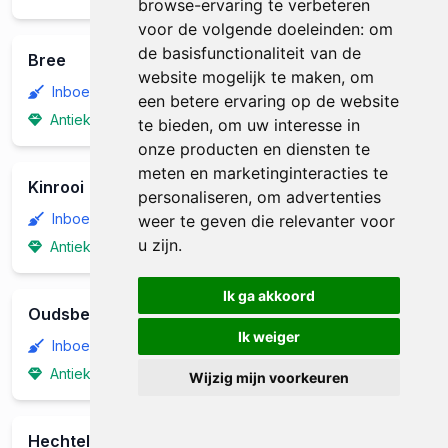
browse-ervaring te verbeteren
voor de volgende doeleinden:
om
de basisfunctionaliteit van de
Bree
website mogelijk te maken
,
om
Inboedel Opruimen
een betere ervaring op de website
Antiek Aankoop
te bieden
,
om uw interesse in
onze producten en diensten te
meten en marketinginteracties te
Kinrooi
personaliseren
,
om advertenties
Inboedel Opruimen
weer te geven die relevanter voor
u zijn
.
Antiek Aankoop
Ik ga akkoord
Oudsbergen
Ik weiger
Inboedel Opruimen
Antiek Aankoop
Wijzig mijn voorkeuren
Hechtel-Eksel