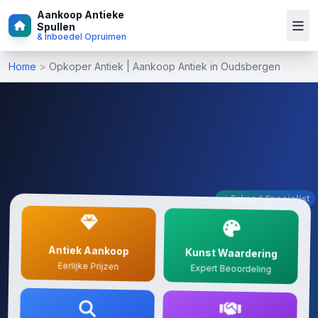
Aankoop Antieke
Spullen
& Inboedel Opruimen
Home
>
Opkoper Antiek | Aankoop Antiek in Oudsbergen
✓ Erkend Specialist
Antiek Aankoop
Kunst Waardering
Eerlijke Prijzen
Expert Beoordeling