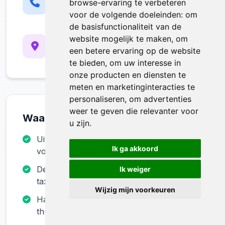
0484965073
browse-ervaring te verbeteren
Ma-Zo: 8:00 - 20:00
voor de volgende doeleinden:
om
de basisfunctionaliteit van de
Werkgebied
website mogelijk te maken
,
om
Etterbeek, Brussel-Hoofdstad
een betere ervaring op de website
En omliggende gemeenten
te bieden
,
om uw interesse in
onze producten en diensten te
meten en marketinginteracties te
personaliseren
,
om advertenties
weer te geven die relevanter voor
Waarom Voor Ons Kiezen?
u zijn
.
Uitgebreide collectie authentieke antieke
Ik ga akkoord
voorwerpen
Deskundige begeleiding bij aankoop en
Ik weiger
taxatie
Wijzig mijn voorkeuren
Handige antiek winkel online voor
thuiswinkelen