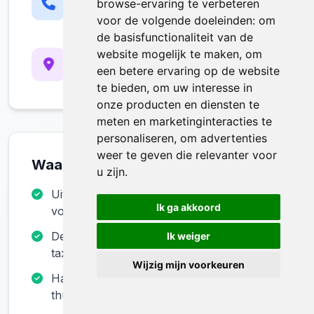
0484965073
browse-ervaring te verbeteren
Ma-Zo: 8:00 - 20:00
voor de volgende doeleinden:
om
de basisfunctionaliteit van de
Werkgebied
website mogelijk te maken
,
om
Etterbeek, Brussel-Hoofdstad
een betere ervaring op de website
En omliggende gemeenten
te bieden
,
om uw interesse in
onze producten en diensten te
meten en marketinginteracties te
personaliseren
,
om advertenties
weer te geven die relevanter voor
Waarom Voor Ons Kiezen?
u zijn
.
Uitgebreide collectie authentieke antieke
Ik ga akkoord
voorwerpen
Deskundige begeleiding bij aankoop en
Ik weiger
taxatie
Wijzig mijn voorkeuren
Handige antiek winkel online voor
thuiswinkelen