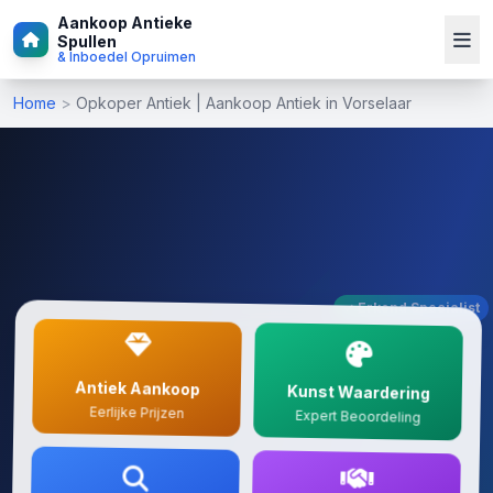
Aankoop Antieke
Spullen
& Inboedel Opruimen
Home
>
Opkoper Antiek | Aankoop Antiek in Vorselaar
✓ Erkend Specialist
Antiek Aankoop
Kunst Waardering
Eerlijke Prijzen
Expert Beoordeling