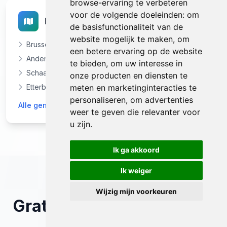
browse-ervaring te verbeteren
voor de volgende doeleinden:
om
Brussel-Hoofdstad
de basisfunctionaliteit van de
website mogelijk te maken
,
om
Brussel
een betere ervaring op de website
Anderlecht
te bieden
,
om uw interesse in
Schaarbeek
onze producten en diensten te
Etterbeek
meten en marketinginteracties te
personaliseren
,
om advertenties
Alle gemeenten in Brussel-Hoofdstad
weer te geven die relevanter voor
u zijn
.
Ik ga akkoord
Ik weiger
Wijzig mijn voorkeuren
Gratis
Offerte
Aanvragen