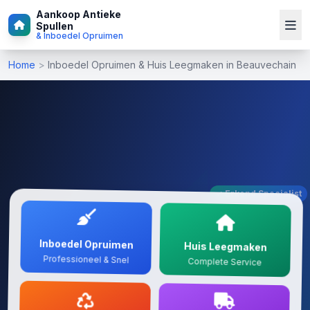
Aankoop Antieke
Spullen
& Inboedel Opruimen
Home
>
Inboedel Opruimen & Huis Leegmaken in Beauvechain
✓ Erkend Specialist
Inboedel Opruimen
Huis Leegmaken
Professioneel & Snel
Complete Service