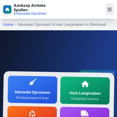
Aankoop Antieke
Spullen
& Inboedel Opruimen
Home
>
Inboedel Opruimen & Huis Leegmaken in Etterbeek
✓ Erkend Specialist
Inboedel Opruimen
Huis Leegmaken
Professioneel & Snel
Complete Service