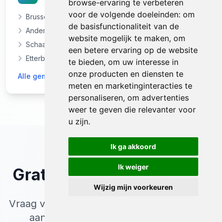
browse-ervaring te verbeteren
voor de volgende doeleinden:
om
Brussel
de basisfunctionaliteit van de
Anderlecht
website mogelijk te maken
,
om
Schaarbeek
een betere ervaring op de website
Etterbeek
te bieden
,
om uw interesse in
onze producten en diensten te
Alle gemeenten in Brussel-Hoofdstad
meten en marketinginteracties te
personaliseren
,
om advertenties
weer te geven die relevanter voor
u zijn
.
Ik ga akkoord
Ik weiger
Gratis
Offerte
Aanvragen
Wijzig mijn voorkeuren
Vraag vandaag nog een vrijblijvende offerte
aan voor inboedel opruimen & huis