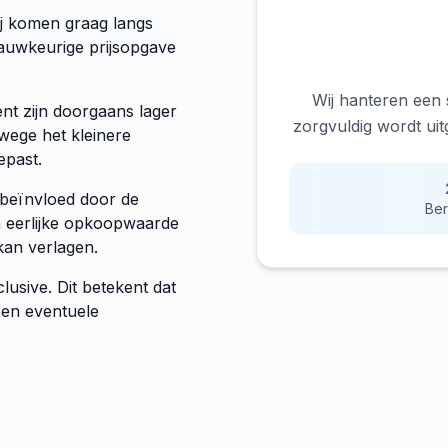
ij komen graag langs
nauwkeurige prijsopgave
Wij hanteren een 
t zijn doorgaans lager
zorgvuldig wordt ui
wege het kleinere
epast.
 beïnvloed door de
Ber
n eerlijke opkoopwaarde
kan verlagen.
nclusive. Dit betekent dat
 en eventuele