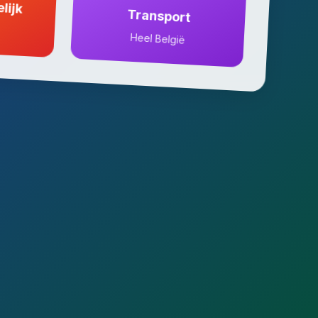
lijk
Transport
Heel België