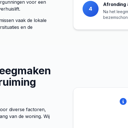
vergunningen voor een
Afronding 
4
rhuislift.
Na het leegm
bezemschone
missen vaak de lokale
rsituaties en de
 Leegmaken
pruiming
oor diverse factoren,
ang van de woning. Wij