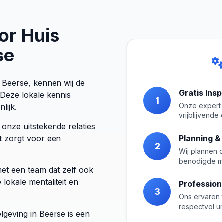
or Huis
se
n Beerse, kennen wij de
Gratis Ins
Deze lokale kennis
1
Onze expert 
lijk.
vrijblijvend
 onze uitstekende relaties
it zorgt voor een
Planning &
2
Wij plannen 
benodigde m
et een team dat zelf ook
lokale mentaliteit en
Profession
3
Ons ervaren 
respectvol u
lgeving in Beerse is een