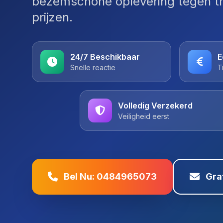
bezemschone oplevering tegen t
prijzen.
24/7 Beschikbaar
E
Snelle reactie
T
Volledig Verzekerd
Veiligheid eerst
Bel Nu: 0484965073
Gra