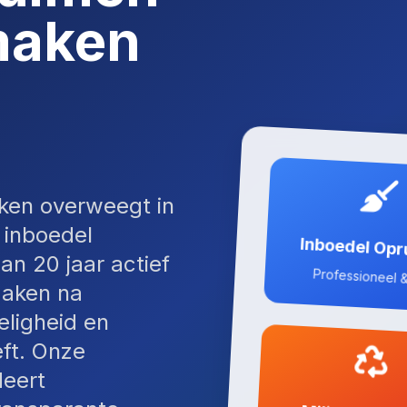
maken
ken overweegt in
 inboedel
Inboedel Op
an 20 jaar actief
Professioneel &
maken na
eligheid en
eft. Onze
deert