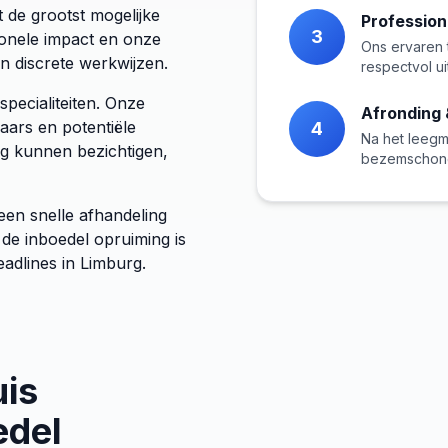
 de grootst mogelijke
Profession
3
ionele impact en onze
Ons ervaren 
n discrete werkwijzen.
respectvol u
pecialiteiten. Onze
Afronding 
aars en potentiële
4
Na het leegm
g kunnen bezichtigen,
bezemschone
een snelle afhandeling
 de inboedel opruiming is
eadlines in Limburg.
uis
edel