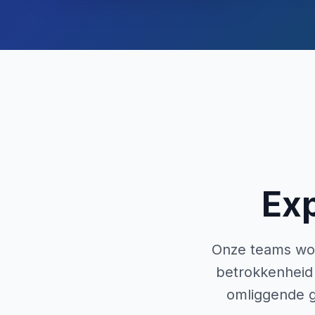
Ex
Onze teams won
betrokkenheid 
omliggende g