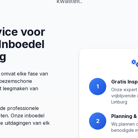
kwaliteit.
ice voor
Inboedel
rg
 omvat elke fase van
de bezemschone
Gratis Ins
1
et leegmaken van
Onze expert 
vrijblijvend
Limburg
fde professionele
cten. Onze inboedel
Planning &
2
e uitdagingen van elk
Wij plannen 
benodigde m