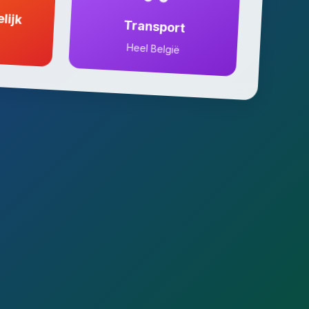
lijk
Transport
Heel België