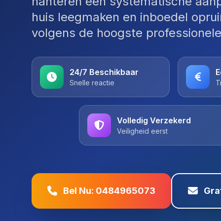
hanteren een systematische aanp
huis leegmaken en inboedel opru
volgens de hoogste professionel
24/7 Beschikbaar
E
Snelle reactie
T
Volledig Verzekerd
Veiligheid eerst
Bel Nu: 0484965073
Gra