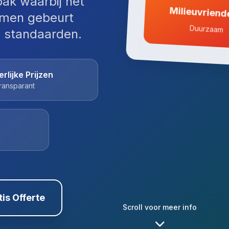
ak waarbij het
Milieuvriende
imen gebeurt
Duurzaam
e standaarden.
erlijke Prijzen
ransparant
tis Offerte
Scroll voor meer info