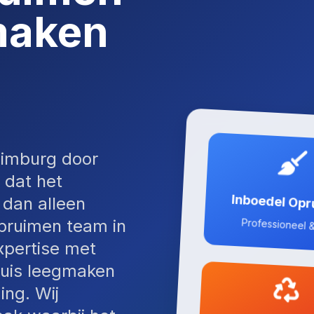
maken
Limburg door
 dat het
Inboedel Op
dan alleen
pruimen team in
Professioneel &
xpertise met
huis leegmaken
ing. Wij