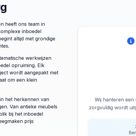
rg
n heeft ons team in
 complexe inboedel
gint altijd met grondige
mtes.
stematische werkwijzen
oedel opruiming. Elk
ect wordt aangepakt met
aat om een klein
d in het herkennen van
Wij hanteren een 
ngen. Van antieke meubels
zorgvuldig wordt ui
lik bij het inboedel
leegmaken prijs
Ber