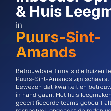
& Huis Leeg
in
Puurs-Sint-
Amands
Betrouwbare firma's die huizen l
Puurs-Sint-Amands zijn schaars,
bewezen dat kwaliteit en betrou
in hand gaan. Het huis leegmake
gecertificeerde teams gebeurt alt
respectvol, ongeacht de reden vo