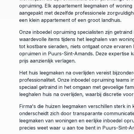
opruiming. Elk appartement leegmaken of woning
aangepakt met dezelfde professionele zorgvuldigh
een klein appartement of een groot landhuis.
Onze inboedel opruiming specialisten zijn getrain
waardevolle items tijdens het leeghalen van woni
tot kostbare sieraden, niets ontgaat onze ervaren b
opruimen in Puurs-Sint-Amands. Deze expertise k
prijs aanzienlijk verlagen.
Het huis leegmaken na overlijden vereist bijzonde
professionaliteit. Onze inboedel opruiming teams 
speciaal getraind in het omgaan met gevoelige famili
leeghalen huis na overlijden, waarbij discretie voor
Firma's die huizen leegmaken verschillen sterk in kw
onderscheidt zich door transparante communicatie 
leegmaken van woningen en eerlijke inboedel opru
precies weet waar u aan toe bent in Puurs-Sint-A