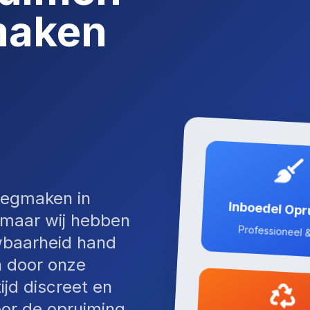
maken
eegmaken in
Inboedel Op
 maar wij hebben
Professioneel &
wbaarheid hand
n door onze
ijd discreet en
or de opruiming.