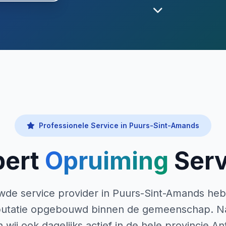
Professionele Service in Puurs-Sint-Amands
pert
Opruiming
Serv
uwde service provider in Puurs-Sint-Amands heb
putatie opgebouwd binnen de gemeenschap. Na
 wij ook dagelijks actief in de hele provincie 