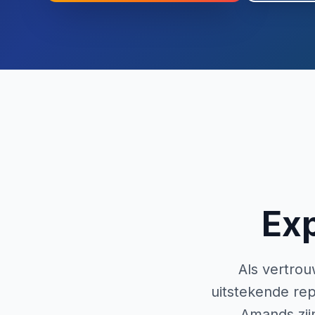
Ex
Als vertro
uitstekende re
Amands zijn