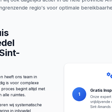
ngrenzende regio's voor optimale bereikbaarhe
is
del
Sint-
n heeft ons team in
dig is voor complexe
proces begint altijd met
Gratis Ins
1
 alle ruimtes.
Onze expert 
vrijblijvend
eren wij systematische
Sint-Amands
aring in inboedel