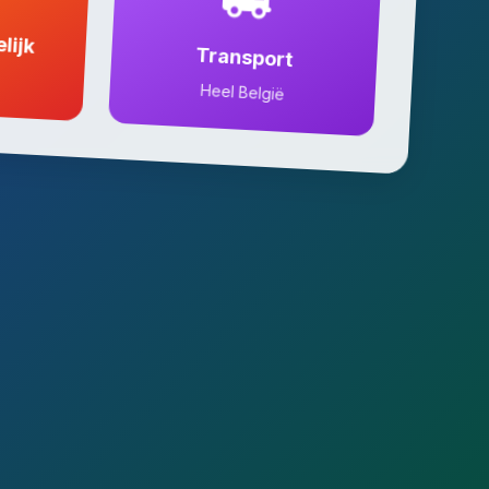
lijk
Transport
Heel België