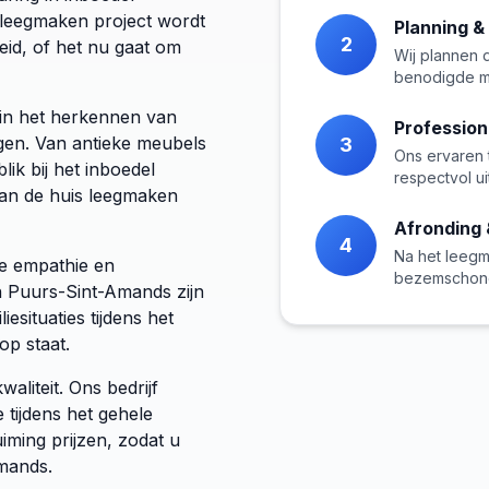
 leegmaken project wordt
Planning &
2
eid, of het nu gaat om
Wij plannen 
benodigde m
d in het herkennen van
Profession
ngen. Van antieke meubels
3
Ons ervaren 
lik bij het inboedel
respectvol u
an de huis leegmaken
Afronding 
4
Na het leegm
re empathie en
bezemschone
in Puurs-Sint-Amands zijn
esituaties tijdens het
op staat.
aliteit. Ons bedrijf
tijdens het gehele
iming prijzen, zodat u
mands.