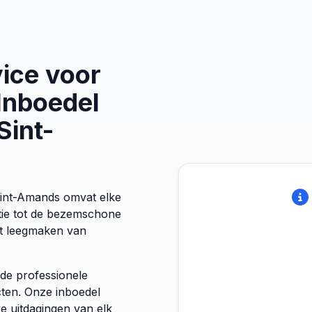
ice voor
Inboedel
Sint-
Sint-Amands omvat elke
ctie tot de bezemschone
et leegmaken van
fde professionele
cten. Onze inboedel
e uitdagingen van elk